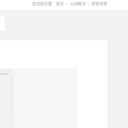
您当前位置:
首页
公司概况
荣誉资质