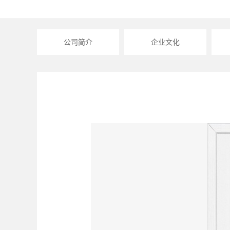
公司简介
企业文化