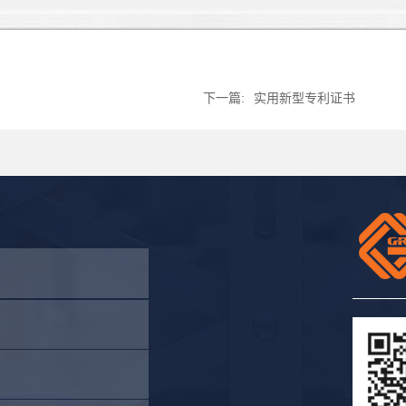
下一篇:
实用新型专利证书