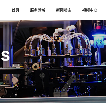
首页
服务领域
新闻动态
视频中心