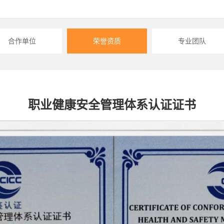
合作单位
荣誉资质
专业团队
职业健康安全管理体系认证证书