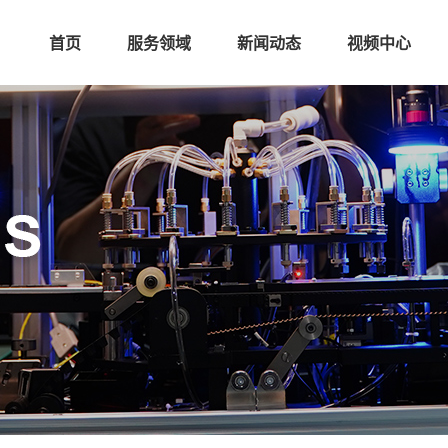
首页
服务领域
新闻动态
视频中心