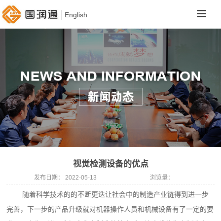
English
视觉检测设备的优点
发布日期：
2022-05-13
浏览量：
随着科学技术的的不断更迭让社会中的制造产业链得到进一步
完善，下一步的产品升级就对机器操作人员和机械设备有了一定的要