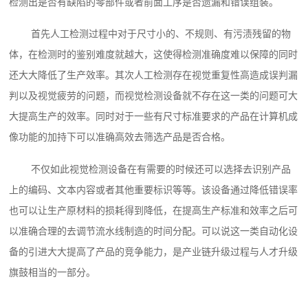
检测出是否有缺陷的零部件或者前面工序是否遗漏和错误组装。
首先人工检测过程中对于尺寸小的、不规则、有污渍残留的物
体，在检测时的鉴别难度就越大，这使得检测准确度难以保障的同时
还大大降低了生产效率。其次人工检测存在视觉重复性高造成误判漏
判以及视觉疲劳的问题，而视觉检测设备就不存在这一类的问题可大
大提高生产的效率。同时对于一些有尺寸标准要求的产品在计算机成
像功能的加持下可以准确高效去筛选产品是否合格。
不仅如此视觉检测设备在有需要的时候还可以选择去识别产品
上的编码、文本内容或者其他重要标识等等。该设备通过降低错误率
也可以让生产原材料的损耗得到降低，在提高生产标准和效率之后可
以准确合理的去调节流水线制造的时间分配。可以说这一类自动化设
备的引进大大提高了产品的竞争能力，是产业链升级过程与人才升级
旗鼓相当的一部分。