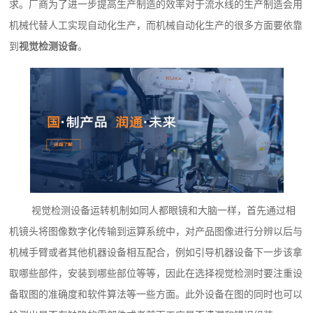
求。厂商为了进一步提高生产制造的效率对于流水线的生产制造会用
机械代替人工实现自动化生产，而机械自动化生产的很多方面要依靠
到
视觉检测设备
。
视觉检测设备运转机制如同人都眼镜和大脑一样，首先通过相
机镜头将图像数字化传输到运算系统中，对产品图像进行分辨以后与
机械手臂或者其他机器设备相互配合，例如引导机器设备下一步该拿
取哪些部件，安装到哪些部位等等，因此在选择视觉检测时要注重设
备取图的准确度和软件算法等一些方面。此外设备在图的同时也可以