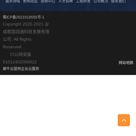
服务领域
新闻动态
视频中心
人才招聘
工程研发
公司概况
联系我们
蜀ICP备2021019555号-1
Copyright 2020-2021 @
成都国润通科技发展有限
公司. All Rights
Reserved.
川公网安备
51012402000812
网站地图
犀牛云提供企业云服务